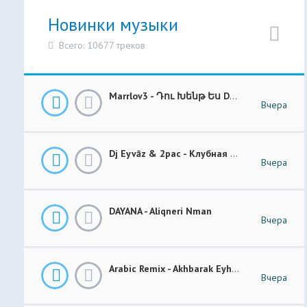
Новинки музыки
Всего: 10677 треков
Marrlov3 - Դու Խենթ Ես Du Khent Es COVER
Вчера
Dj Eyvāz & 2pac - Клубная Музыка “ Luxury Money “ Club Remix (BASS BOOSTED)
Вчера
DAYANA - Aliqneri Nman
Вчера
Arabic Remix - Akhbarak Eyh (Prod. Elsen Pro)
Вчера