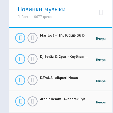
Новинки музыки
Всего: 10677 треков
Marrlov3 - Դու Խենթ Ես Du Khent Es COVER
Вчера
Dj Eyvāz & 2pac - Клубная Музыка “ Luxury Money “ Club Remix (BASS BOOSTED)
Вчера
DAYANA - Aliqneri Nman
Вчера
Arabic Remix - Akhbarak Eyh (Prod. Elsen Pro)
Вчера