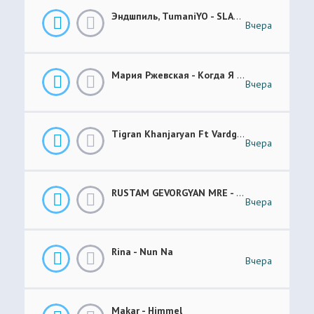
Эндшпиль, TumaniYO - SLANG
Вчера
Мария Ржевская - Когда Я Стану Кошкой (Future Garage Remix)
Вчера
Tigran Khanjaryan Ft Vardges - Pap Jan
Вчера
RUSTAM GEVORGYAN MRE - GAR XOROVATC
Вчера
Rina - Nun Na
Вчера
Makar - Himmel