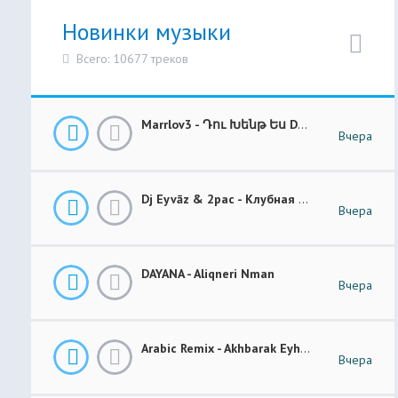
Новинки музыки
Всего: 10677 треков
Marrlov3 - Դու Խենթ Ես Du Khent Es COVER
Вчера
Dj Eyvāz & 2pac - Клубная Музыка “ Luxury Money “ Club Remix (BASS BOOSTED)
Вчера
DAYANA - Aliqneri Nman
Вчера
Arabic Remix - Akhbarak Eyh (Prod. Elsen Pro)
Вчера