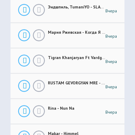
Эндшпиль, TumaniYO - SLANG
Вчера
Мария Ржевская - Когда Я Стану Кошкой (Future Garage Remix)
Вчера
Tigran Khanjaryan Ft Vardges - Pap Jan
Вчера
RUSTAM GEVORGYAN MRE - GAR XOROVATC
Вчера
Rina - Nun Na
Вчера
Makar - Himmel