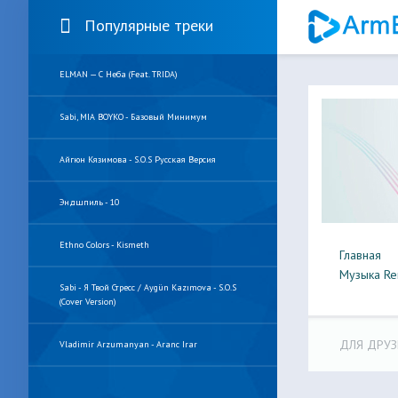
Популярные треки
ELMAN — С Неба (feat. TRIDA)
Sabi, MIA BOYKO - Базовый Минимум
Айгюн Кязимова - S.O.S Русская Версия
Эндшпиль - 10
Ethno Colors - Kismeth
Главная
Музыка Re
Sabi - Я Твой Стресс / Aygün Kazımova - S.O.S
(Cover Version)
ДЛЯ ДРУЗ
Vladimir Arzumanyan - Aranc Irar