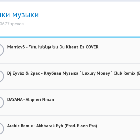
нки музыки
10677 треков
Marrlov3 - Դու Խենթ Ես Du Khent Es COVER
Dj Eyvāz & 2pac - Клубная Музыка “ Luxury Money “ Club Remix
DAYANA - Aliqneri Nman
Arabic Remix - Akhbarak Eyh (Prod. Elsen Pro)