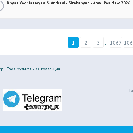
Knyaz Yeghiazaryan & Andranik Sirakanyan - Arevi Pes New 2026
1
2
3
...
1067
106
р - Твоя музыкальная коллекция.
Г