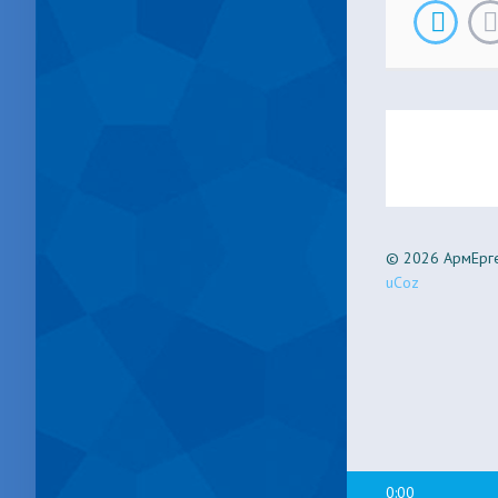
© 2026 АрмЕрге
uCoz
0:00