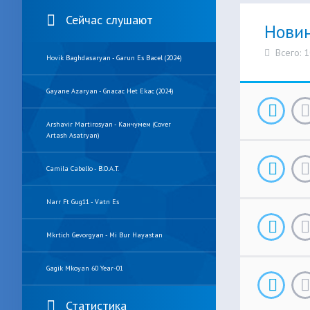
Сейчас слушают
Нови
Всего: 
Hovik Baghdasaryan - Garun Es Bacel (2024)
Gayane Azaryan - Gnacac Het Ekac (2024)
Arshavir Martirosyan - Канчумем (cover
Artash Asatryan)
Camila Cabello - B.O.A.T.
Narr Ft Gug11 - Vatn Es
Mkrtich Gevorgyan - Mi Bur Hayastan
Gagik Mkoyan 60 Year-01
Статистика