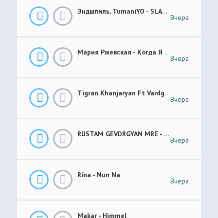
Эндшпиль, TumaniYO - SLANG
Вчера
Мария Ржевская - Когда Я Стану Кошкой (Future Garage Remix)
Вчера
Tigran Khanjaryan Ft Vardges - Pap Jan
Вчера
RUSTAM GEVORGYAN MRE - GAR XOROVATC
Вчера
Rina - Nun Na
Вчера
Makar - Himmel