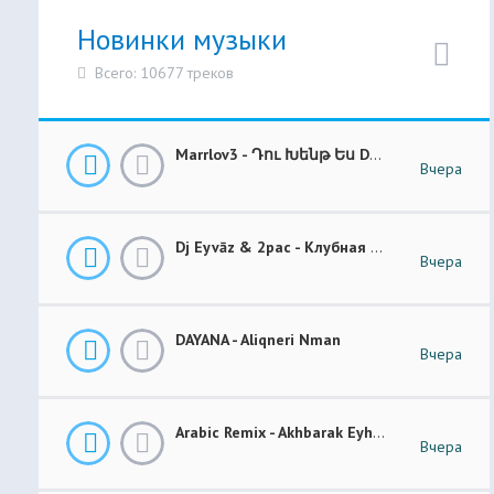
Новинки музыки
Всего: 10677 треков
Marrlov3 - Դու Խենթ Ես Du Khent Es COVER
Вчера
Dj Eyvāz & 2pac - Клубная Музыка “ Luxury Money “ Club Remix (BASS BOOSTED)
Вчера
DAYANA - Aliqneri Nman
Вчера
Arabic Remix - Akhbarak Eyh (Prod. Elsen Pro)
Вчера