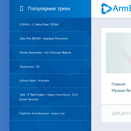
Популярные треки
ELMAN — С Неба (feat. TRIDA)
Sabi, MIA BOYKO - Базовый Минимум
Айгюн Кязимова - S.O.S Русская Версия
Эндшпиль - 10
Ethno Colors - Kismeth
Главная
Музыка Re
Sabi - Я Твой Стресс / Aygün Kazımova - S.O.S
(Cover Version)
ДЛЯ ДРУЗ
Vladimir Arzumanyan - Aranc Irar