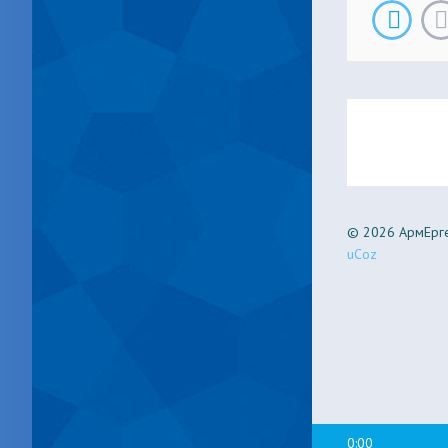
© 2026 АрмЕрге
uCoz
0:00