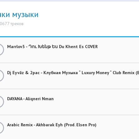
нки музыки
10677 треков
Marrlov3 - Դու Խենթ Ես Du Khent Es COVER
Dj Eyvāz & 2pac - Клубная Музыка “ Luxury Money “ Club Remix
DAYANA - Aliqneri Nman
Arabic Remix - Akhbarak Eyh (Prod. Elsen Pro)