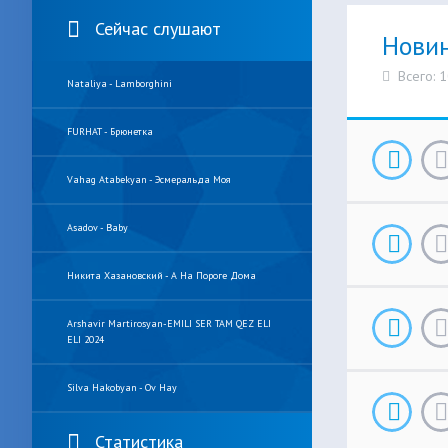
Сейчас слушают
Нови
Всего: 
Nataliya - Lamborghini
FURHAT - Брюнетка
Vahag Atabekyan - Эсмеральда Моя
Asadov - Baby
Никита Хазановский - А На Пороге Дома
Arshavir Martirosyan-EMILI SER TAM QEZ ELI
ELI 2024
Silva Hakobyan - Ov Hay
Статистика