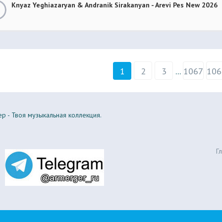
Knyaz Yeghiazaryan & Andranik Sirakanyan - Arevi Pes New 2026
1
2
3
...
1067
106
р - Твоя музыкальная коллекция.
Г