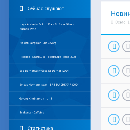
Сейчас слушают
Нови
Всего: 
Hayk Apricota & Arni Rock Ft. Sone Silver -
Zurnen Pche
Makich Sargsyan Elir Gevorg
Тихонов - Братишка | Премьера Трека 2024
Edo Barnaulskiy Guce Et Darnas (2024)
Smbat Hovhannisyan - ERB DU CHKAYIR (2024)
Gevorg Khublaryan - Ur E
Brakence - Caffeine
Статистика