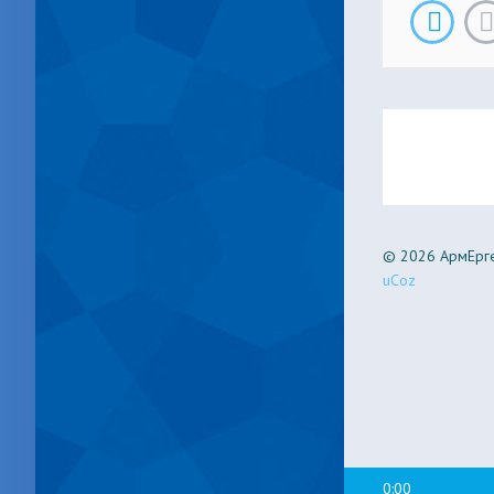
© 2026 АрмЕрге
uCoz
0:00