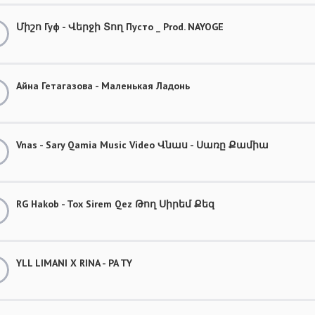
Միշո Гуф - Վերջի Տող Пусто _ Prod. NAYOGE
Айна Гетагазова - Маленькая Ладонь
Vnas - Sary Qamia Music Video Վնաս - Սառը Քամիա
RG Hakob - Tox Sirem Qez Թող Սիրեմ Քեզ
YLL LIMANI X RINA - PA TY