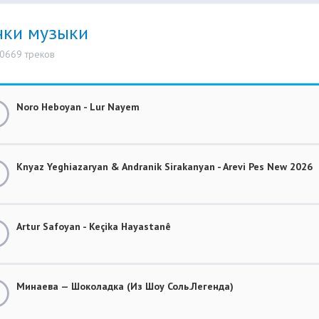
нки музыки
10669 треков
Noro Heboyan - Lur Nayem
Knyaz Yeghiazaryan & Andranik Sirakanyan - Arevi Pes New 2026
Artur Safoyan - Keçika Hayastanê
Минаева — Шоколадка (Из Шоу Соль.Легенда)