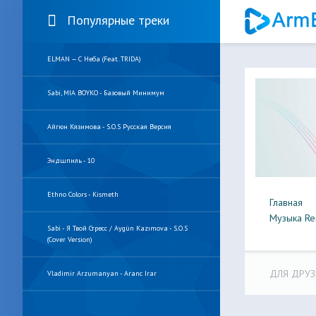
Популярные треки
ELMAN — С Неба (feat. TRIDA)
Sabi, MIA BOYKO - Базовый Минимум
Айгюн Кязимова - S.O.S Русская Версия
Эндшпиль - 10
Ethno Colors - Kismeth
Главная
Музыка Re
Sabi - Я Твой Стресс / Aygün Kazımova - S.O.S
(Cover Version)
ДЛЯ ДРУЗ
Vladimir Arzumanyan - Aranc Irar