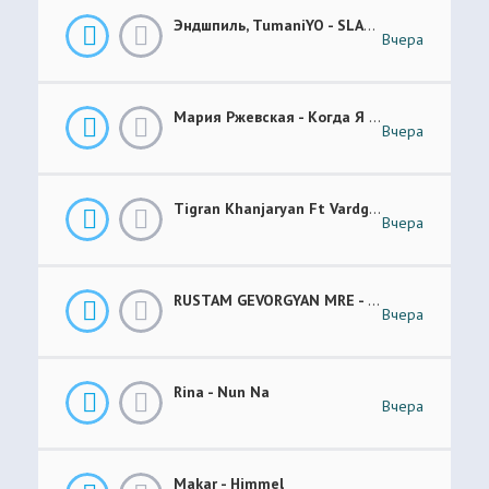
Эндшпиль, TumaniYO - SLANG
Вчера
Мария Ржевская - Когда Я Стану Кошкой (Future Garage Remix)
Вчера
Tigran Khanjaryan Ft Vardges - Pap Jan
Вчера
RUSTAM GEVORGYAN MRE - GAR XOROVATC
Вчера
Rina - Nun Na
Вчера
Makar - Himmel