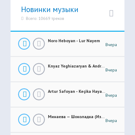
Новинки музыки
Всего: 10669 треков
Noro Heboyan - Lur Nayem
Вчера
Knyaz Yeghiazaryan & Andranik Sirakanyan - Arevi Pes New 2026
Вчера
Artur Safoyan - Keçika Hayastanê
Вчера
Минаева — Шоколадка (Из Шоу Соль.Легенда)
Вчера