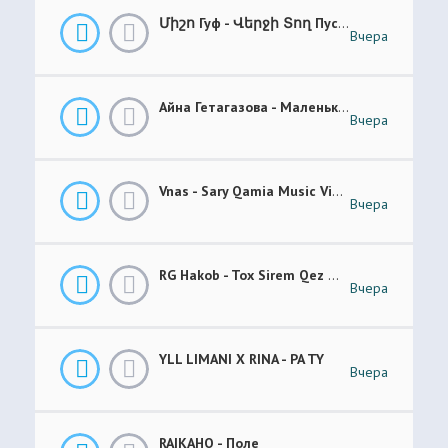
Միշո Гуф - Վերջի Տող Пусто _ Prod. NAYOGE
Вчера
Айна Гетагазова - Маленькая Ладонь
Вчера
Vnas - Sary Qamia Music Video Վնաս - Սառը Քամիա
Вчера
RG Hakob - Tox Sirem Qez Թող Սիրեմ Քեզ
Вчера
YLL LIMANI X RINA - PA TY
Вчера
RAIKAHO - Поле