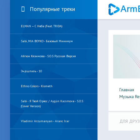
Популярные треки
ELMAN — С Неба (feat. TRIDA)
Sabi, MIA BOYKO - Базовый Минимум
Айгюн Кязимова - S.O.S Русская Версия
Эндшпиль - 10
Ethno Colors - Kismeth
Главная
Музыка Re
Sabi - Я Твой Стресс / Aygün Kazımova - S.O.S
(Cover Version)
ДЛЯ ДРУЗ
Vladimir Arzumanyan - Aranc Irar