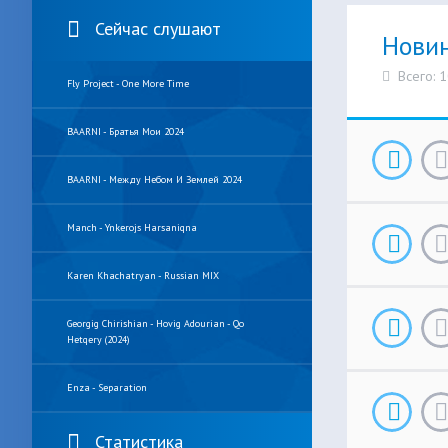
Сейчас слушают
Нови
Всего: 
Fly Project - One More Time
BAARNI - Братья Мои 2024
BAARNI - Между Небом И Землей 2024
Manch - Ynkerojs Harsaniqna
Karen Khachatryan - Russian MIX
Georgig Chirishian - Hovig Adourian - Qo
Hetqery (2024)
Enza - Separation
Статистика