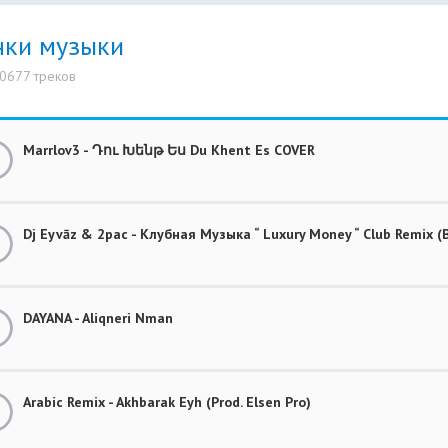
нки музыки
10677 треков
Marrlov3 - Դու Խենթ Ես Du Khent Es COVER
Dj Eyvāz & 2pac - Клубная Музыка “ Luxury Money “ Club Remix
DAYANA - Aliqneri Nman
Arabic Remix - Akhbarak Eyh (Prod. Elsen Pro)