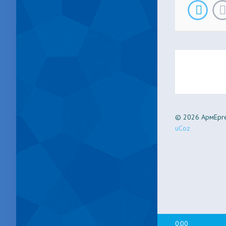
© 2026 АрмЕрге
uCoz
0:00