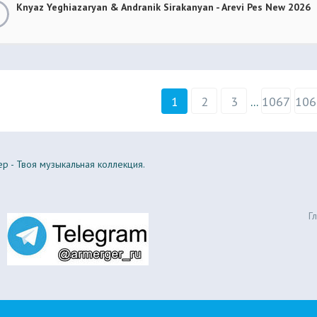
Knyaz Yeghiazaryan & Andranik Sirakanyan - Arevi Pes New 2026
1
2
3
...
1067
106
р - Твоя музыкальная коллекция.
Г