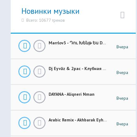
Новинки музыки
Всего: 10677 треков
Marrlov3 - Դու Խենթ Ես Du Khent Es COVER
Вчера
Dj Eyvāz & 2pac - Клубная Музыка “ Luxury Money “ Club Remix (BASS BOOSTED)
Вчера
DAYANA - Aliqneri Nman
Вчера
Arabic Remix - Akhbarak Eyh (Prod. Elsen Pro)
Вчера