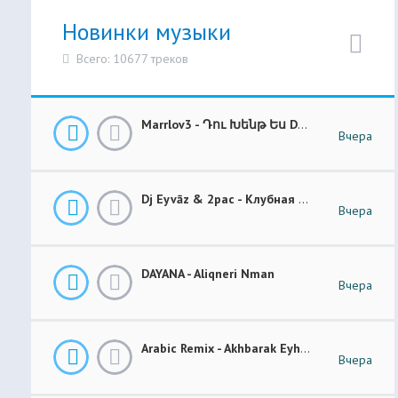
Новинки музыки
Всего: 10677 треков
Marrlov3 - Դու Խենթ Ես Du Khent Es COVER
Вчера
Dj Eyvāz & 2pac - Клубная Музыка “ Luxury Money “ Club Remix (BASS BOOSTED)
Вчера
DAYANA - Aliqneri Nman
Вчера
Arabic Remix - Akhbarak Eyh (Prod. Elsen Pro)
Вчера