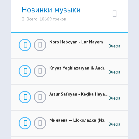
Новинки музыки
Всего: 10669 треков
Noro Heboyan - Lur Nayem
Вчера
Knyaz Yeghiazaryan & Andranik Sirakanyan - Arevi Pes New 2026
Вчера
Artur Safoyan - Keçika Hayastanê
Вчера
Минаева — Шоколадка (Из Шоу Соль.Легенда)
Вчера