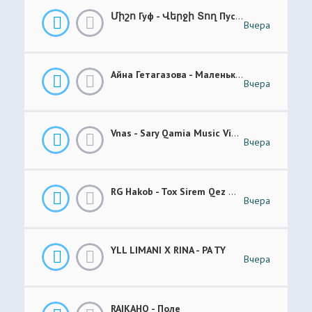
Միշո Гуф - Վերջի Տող Пусто _ Prod. NAYOGE
Вчера
Айна Гетагазова - Маленькая Ладонь
Вчера
Vnas - Sary Qamia Music Video Վնաս - Սառը Քամիա
Вчера
RG Hakob - Tox Sirem Qez Թող Սիրեմ Քեզ
Вчера
YLL LIMANI X RINA - PA TY
Вчера
RAIKAHO - Поле