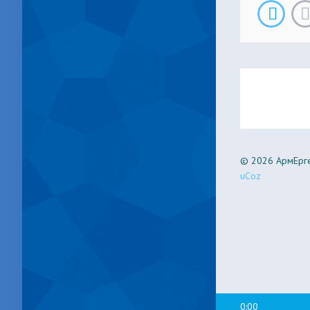
© 2026 АрмЕрге
uCoz
0:00