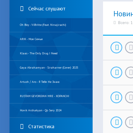
Сейчас слушают
Нови
Всего: 
Oh Boy - ViBrAte (feat. Ninajirachi)
ARIK - Моя Семья
Klaas - The Only Drug I Need
Gaya Abrahamyan - Siraharner (Cover) 2025
Artush ⧸ Aro - Я Тебя Не Знаю
RUSTAM GEVORGYAN MRE - XOPANCHI
Hovik Arshakyan - Qo Sery 2024
Статистика