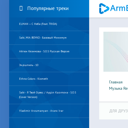
Популярные треки
ELMAN — С Неба (feat. TRIDA)
Sabi, MIA BOYKO - Базовый Минимум
Айгюн Кязимова - S.O.S Русская Версия
Эндшпиль - 10
Ethno Colors - Kismeth
Главная
Музыка Re
Sabi - Я Твой Стресс / Aygün Kazımova - S.O.S
(Cover Version)
ДЛЯ ДРУЗ
Vladimir Arzumanyan - Aranc Irar