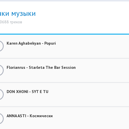
нки музыки
10688 треков
Karen Aghabekyan - Popuri
Florianrus - Starleta The Bar Session
DON XHONI - SYT E TU
ANNA ASTI - Космически