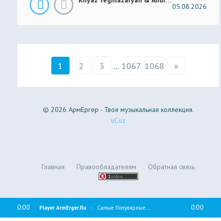
05.08.2026
1
2
3
...
1067
1068
»
© 2026 АрмЕргер - Твоя музыкальная коллекция.
uCoz
Главная
Правообладателям
Обратная связь
0:00
0:00
Player ArmErger.Ru
Самые Популярные Песни - ArmErger.Ru