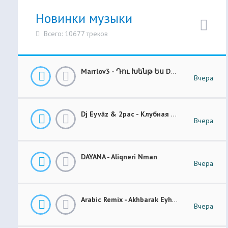
Новинки музыки
Всего: 10677 треков
Marrlov3 - Դու Խենթ Ես Du Khent Es COVER
Вчера
Dj Eyvāz & 2pac - Клубная Музыка “ Luxury Money “ Club Remix (BASS BOOSTED)
Вчера
DAYANA - Aliqneri Nman
Вчера
Arabic Remix - Akhbarak Eyh (Prod. Elsen Pro)
Вчера