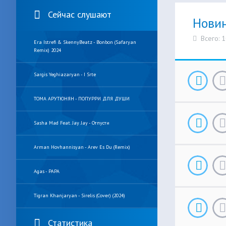
Сейчас слушают
Нови
Всего: 
Era Istrefi & SkennyBeatz - Bonbon (Safaryan
Remix) 2024
Sargis Yeghiazaryan - I Srte
ТОМА АРУТЮНЯН - ПОПУРРИ ДЛЯ ДУШИ
Sasha Mad Feat. Jay Jay - Отпусти
Arman Hovhannisyan - Arev Es Du (Remix)
Agas - PAPA
Tigran Khanjaryan - Sirelis (cover) (2024)
Статистика