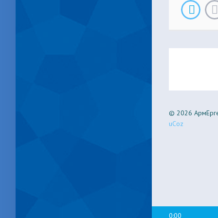
© 2026 АрмЕрге
uCoz
0:00