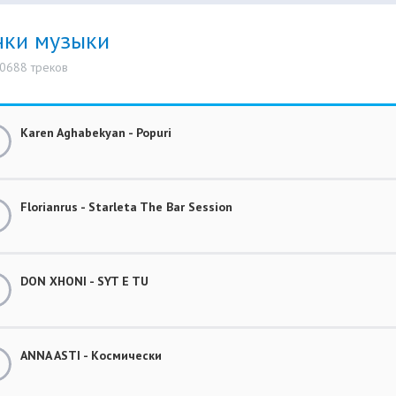
нки музыки
10688 треков
Karen Aghabekyan - Popuri
Florianrus - Starleta The Bar Session
DON XHONI - SYT E TU
ANNA ASTI - Космически