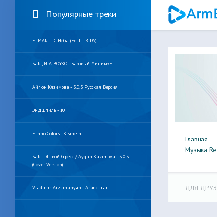
Популярные треки
ELMAN — С Неба (feat. TRIDA)
Sabi, MIA BOYKO - Базовый Минимум
Айгюн Кязимова - S.O.S Русская Версия
Эндшпиль - 10
Ethno Colors - Kismeth
Главная
Музыка Re
Sabi - Я Твой Стресс / Aygün Kazımova - S.O.S
(Cover Version)
ДЛЯ ДРУЗ
Vladimir Arzumanyan - Aranc Irar