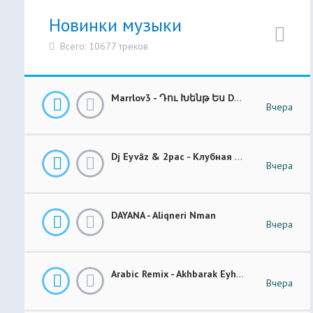
Новинки музыки
Всего: 10677 треков
Marrlov3 - Դու Խենթ Ես Du Khent Es COVER
Вчера
Dj Eyvāz & 2pac - Клубная Музыка “ Luxury Money “ Club Remix (BASS BOOSTED)
Вчера
DAYANA - Aliqneri Nman
Вчера
Arabic Remix - Akhbarak Eyh (Prod. Elsen Pro)
Вчера