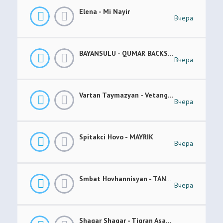
Elena - Mi Nayir
Вчера
BAYANSULU - QUMAR BACKSTAGE
Вчера
Vartan Taymazyan - Vetang Es
Вчера
Spitakci Hovo - MAYRIK
Вчера
Smbat Hovhannisyan - TANEM-TANEM
Вчера
Shaqar Shaqar - Tigran Asatryan & Vache Amaryan