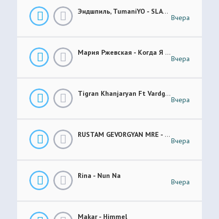
Эндшпиль, TumaniYO - SLANG
Вчера
Мария Ржевская - Когда Я Стану Кошкой (Future Garage Remix)
Вчера
Tigran Khanjaryan Ft Vardges - Pap Jan
Вчера
RUSTAM GEVORGYAN MRE - GAR XOROVATC
Вчера
Rina - Nun Na
Вчера
Makar - Himmel