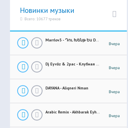
Новинки музыки
Всего: 10677 треков
Marrlov3 - Դու Խենթ Ես Du Khent Es COVER
Вчера
Dj Eyvāz & 2pac - Клубная Музыка “ Luxury Money “ Club Remix (BASS BOOSTED)
Вчера
DAYANA - Aliqneri Nman
Вчера
Arabic Remix - Akhbarak Eyh (Prod. Elsen Pro)
Вчера