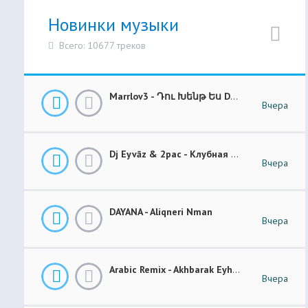
Новинки музыки
Всего: 10677 треков
Marrlov3 - Դու Խենթ Ես Du Khent Es COVER
Вчера
Dj Eyvāz & 2pac - Клубная Музыка “ Luxury Money “ Club Remix (BASS BOOSTED)
Вчера
DAYANA - Aliqneri Nman
Вчера
Arabic Remix - Akhbarak Eyh (Prod. Elsen Pro)
Вчера