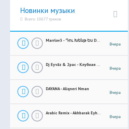
Новинки музыки
Всего: 10677 треков
Marrlov3 - Դու Խենթ Ես Du Khent Es COVER
Вчера
Dj Eyvāz & 2pac - Клубная Музыка “ Luxury Money “ Club Remix (BASS BOOSTED)
Вчера
DAYANA - Aliqneri Nman
Вчера
Arabic Remix - Akhbarak Eyh (Prod. Elsen Pro)
Вчера