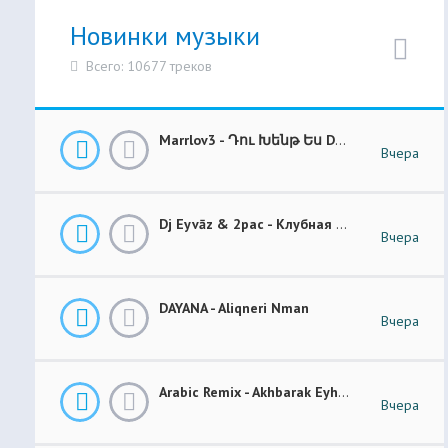
Новинки музыки
Всего: 10677 треков
Marrlov3 - Դու Խենթ Ես Du Khent Es COVER
Вчера
Dj Eyvāz & 2pac - Клубная Музыка “ Luxury Money “ Club Remix (BASS BOOSTED)
Вчера
DAYANA - Aliqneri Nman
Вчера
Arabic Remix - Akhbarak Eyh (Prod. Elsen Pro)
Вчера