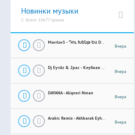
Новинки музыки
Всего: 10677 треков
Marrlov3 - Դու Խենթ Ես Du Khent Es COVER
Вчера
Dj Eyvāz & 2pac - Клубная Музыка “ Luxury Money “ Club Remix (BASS BOOSTED)
Вчера
DAYANA - Aliqneri Nman
Вчера
Arabic Remix - Akhbarak Eyh (Prod. Elsen Pro)
Вчера