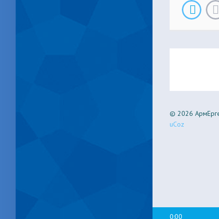
© 2026 АрмЕрге
uCoz
0:00