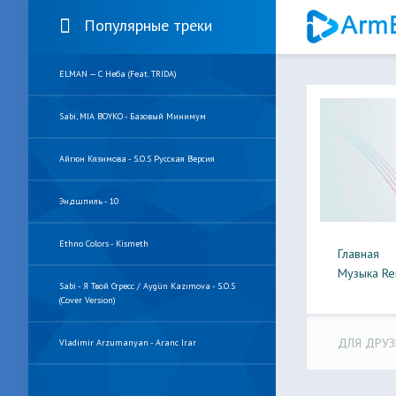
Популярные треки
ELMAN — С Неба (feat. TRIDA)
Sabi, MIA BOYKO - Базовый Минимум
Айгюн Кязимова - S.O.S Русская Версия
Эндшпиль - 10
Ethno Colors - Kismeth
Главная
Музыка Re
Sabi - Я Твой Стресс / Aygün Kazımova - S.O.S
(Cover Version)
ДЛЯ ДРУЗ
Vladimir Arzumanyan - Aranc Irar