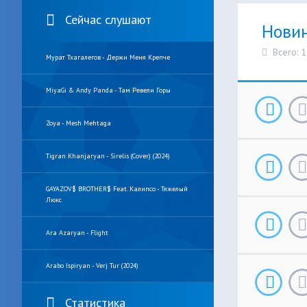
Сейчас слушают
Нови
Всего: 
Мурат Тхагалегов - Держи Меня Крепче
MiyaGi & Andy Panda - Там Ревели Горы
Zoya - Mesh Mehtaga
Tigran Khanjaryan - Sirelis (cover) (2024)
GAYAZOV$ BROTHER$ Feat. Калипсо - Тяжелый
Люкс
Ara Azaryan - Flight
Arabo Ispiryan - Verj Tur (2024)
Статистика