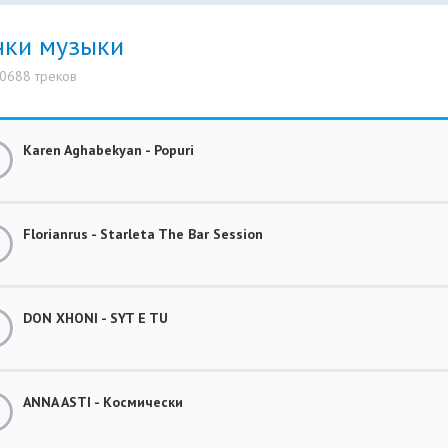
нки музыки
10688 треков
Karen Aghabekyan - Popuri
Florianrus - Starleta The Bar Session
DON XHONI - SYT E TU
ANNA ASTI - Космически