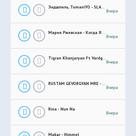
Эндшпиль, TumaniYO - SLANG
Вчера
Мария Ржевская - Когда Я Стану Кошкой (Future Garage Remix)
Вчера
Tigran Khanjaryan Ft Vardges - Pap Jan
Вчера
RUSTAM GEVORGYAN MRE - GAR XOROVATC
Вчера
Rina - Nun Na
Вчера
Makar - Himmel