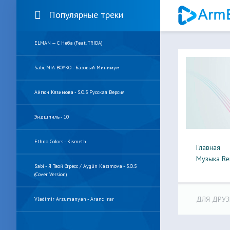
Популярные треки
ELMAN — С Неба (feat. TRIDA)
Sabi, MIA BOYKO - Базовый Минимум
Айгюн Кязимова - S.O.S Русская Версия
Эндшпиль - 10
Ethno Colors - Kismeth
Главная
Музыка Re
Sabi - Я Твой Стресс / Aygün Kazımova - S.O.S
(Cover Version)
ДЛЯ ДРУЗ
Vladimir Arzumanyan - Aranc Irar