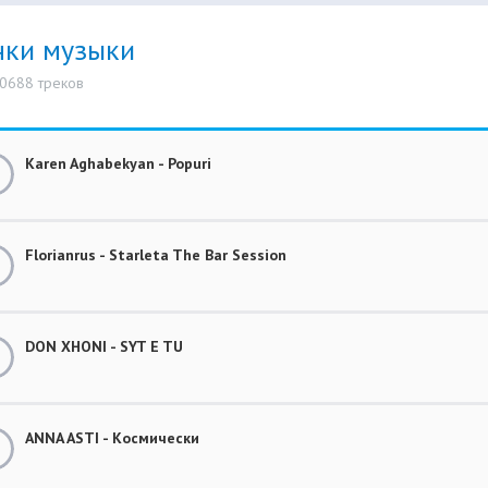
нки музыки
10688 треков
Karen Aghabekyan - Popuri
Florianrus - Starleta The Bar Session
DON XHONI - SYT E TU
ANNA ASTI - Космически