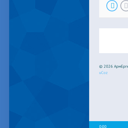
© 2026 АрмЕрге
uCoz
0:00