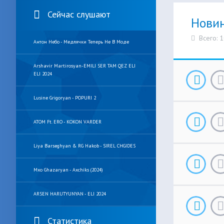
Сейчас слушают
Нови
Всего: 
Антон Небо - Медлячки Теперь Не В Моде
Arshavir Martirosyan-EMILI SER TAM QEZ ELI
ELI 2024
Lusine Grigoryan - POPURI 2
ATOM Ft. ERO - KOKON VARDER
Liya Barseghyan & RG Hakob - SIREL CHGIDES
Mxo Ghazaryan - Axchiks (2024)
ARSEN HARUTYUNYAN - ELI 2024
Статистика