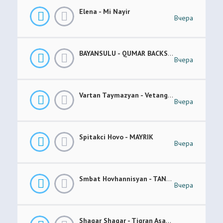
Elena - Mi Nayir
Вчера
BAYANSULU - QUMAR BACKSTAGE
Вчера
Vartan Taymazyan - Vetang Es
Вчера
Spitakci Hovo - MAYRIK
Вчера
Smbat Hovhannisyan - TANEM-TANEM
Вчера
Shaqar Shaqar - Tigran Asatryan & Vache Amaryan