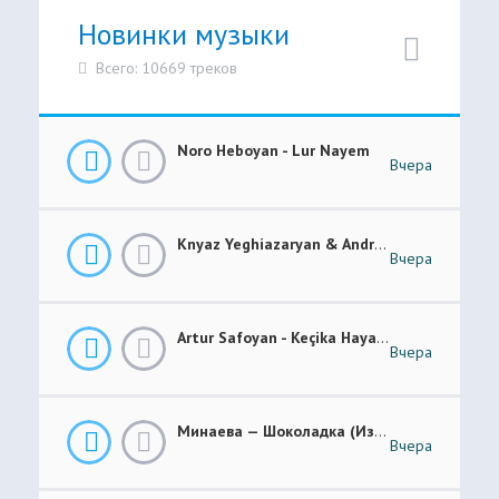
Новинки музыки
Всего: 10669 треков
Noro Heboyan - Lur Nayem
Вчера
Knyaz Yeghiazaryan & Andranik Sirakanyan - Arevi Pes New 2026
Вчера
Artur Safoyan - Keçika Hayastanê
Вчера
Минаева — Шоколадка (Из Шоу Соль.Легенда)
Вчера