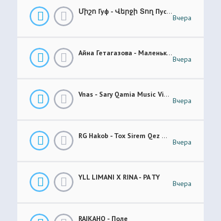
Միշո Гуф - Վերջի Տող Пусто _ Prod. NAYOGE
Вчера
Айна Гетагазова - Маленькая Ладонь
Вчера
Vnas - Sary Qamia Music Video Վնաս - Սառը Քամիա
Вчера
RG Hakob - Tox Sirem Qez Թող Սիրեմ Քեզ
Вчера
YLL LIMANI X RINA - PA TY
Вчера
RAIKAHO - Поле