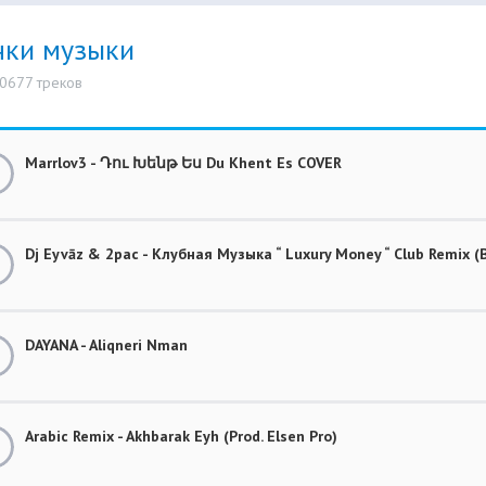
нки музыки
10677 треков
Marrlov3 - Դու Խենթ Ես Du Khent Es COVER
Dj Eyvāz & 2pac - Клубная Музыка “ Luxury Money “ Club Remix
DAYANA - Aliqneri Nman
Arabic Remix - Akhbarak Eyh (Prod. Elsen Pro)