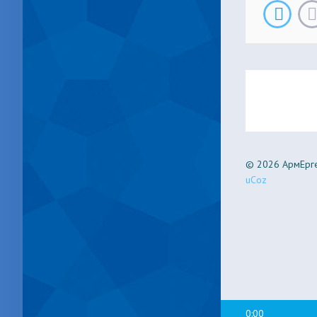
© 2026 АрмЕрге
uCoz
0:00