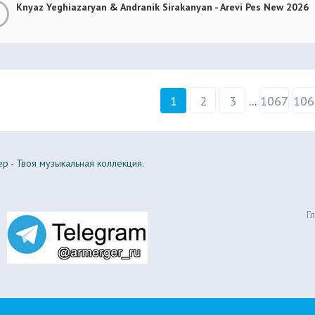
Knyaz Yeghiazaryan & Andranik Sirakanyan - Arevi Pes New 2026
1
2
3
...
1067
106
р - Твоя музыкальная коллекция.
Г