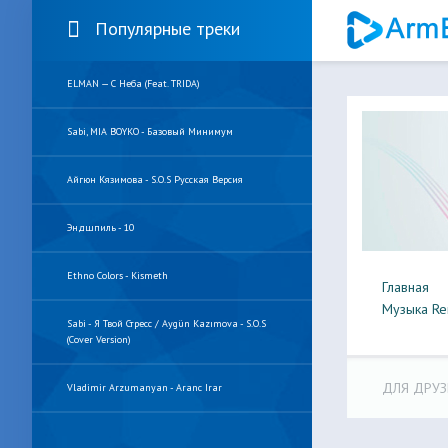
Популярные треки
ELMAN — С Неба (feat. TRIDA)
Sabi, MIA BOYKO - Базовый Минимум
Айгюн Кязимова - S.O.S Русская Версия
Эндшпиль - 10
Ethno Colors - Kismeth
Главная
Музыка Re
Sabi - Я Твой Стресс / Aygün Kazımova - S.O.S
(Cover Version)
ДЛЯ ДРУЗ
Vladimir Arzumanyan - Aranc Irar