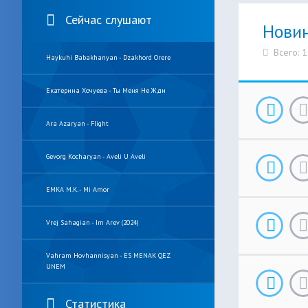
Сейчас слушают
Нови
Всего: 
Haykuhi Babakhanyan - Dzakhord Orere
Екатерина Хочуева - Ты Меня Не Жди
Ara Azaryan - Flight
Gevorg Kocharyan - Aveli U Aveli
EMKA M.K. - Mi Amor
Vrej Sahagian - Im Arev (2024)
Vahram Hovhannisyan - ES MENAK QEZ
UNEM
Статистика