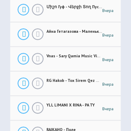
Միշո Гуф - Վերջի Տող Пусто _ Prod. NAYOGE
Вчера
Айна Гетагазова - Маленькая Ладонь
Вчера
Vnas - Sary Qamia Music Video Վնաս - Սառը Քամիա
Вчера
RG Hakob - Tox Sirem Qez Թող Սիրեմ Քեզ
Вчера
YLL LIMANI X RINA - PA TY
Вчера
RAIKAHO - Поле