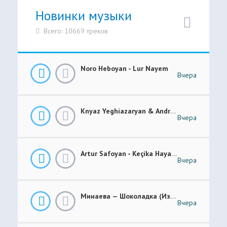
Новинки музыки
Всего: 10669 треков
Noro Heboyan - Lur Nayem
Вчера
Knyaz Yeghiazaryan & Andranik Sirakanyan - Arevi Pes New 2026
Вчера
Artur Safoyan - Keçika Hayastanê
Вчера
Минаева — Шоколадка (Из Шоу Соль.Легенда)
Вчера