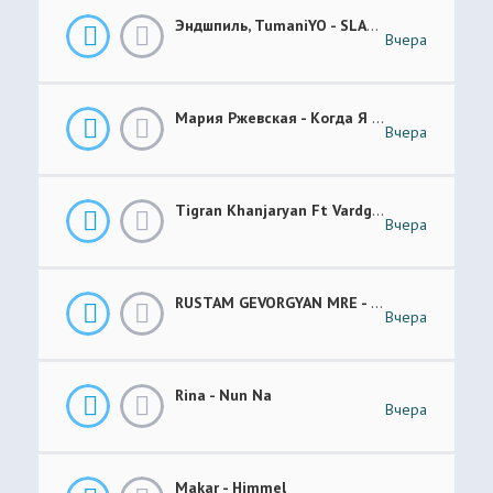
Эндшпиль, TumaniYO - SLANG
Вчера
Мария Ржевская - Когда Я Стану Кошкой (Future Garage Remix)
Вчера
Tigran Khanjaryan Ft Vardges - Pap Jan
Вчера
RUSTAM GEVORGYAN MRE - GAR XOROVATC
Вчера
Rina - Nun Na
Вчера
Makar - Himmel