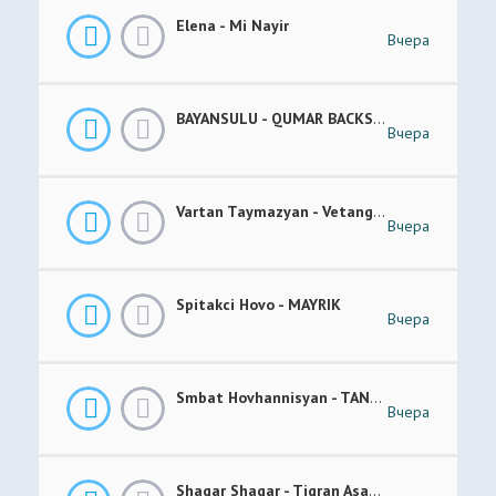
Elena - Mi Nayir
Вчера
BAYANSULU - QUMAR BACKSTAGE
Вчера
Vartan Taymazyan - Vetang Es
Вчера
Spitakci Hovo - MAYRIK
Вчера
Smbat Hovhannisyan - TANEM-TANEM
Вчера
Shaqar Shaqar - Tigran Asatryan & Vache Amaryan