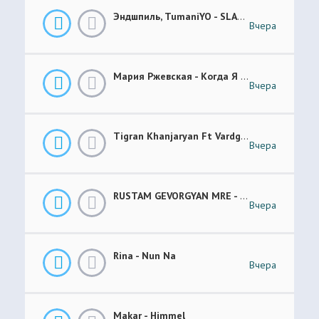
Эндшпиль, TumaniYO - SLANG
Вчера
Мария Ржевская - Когда Я Стану Кошкой (Future Garage Remix)
Вчера
Tigran Khanjaryan Ft Vardges - Pap Jan
Вчера
RUSTAM GEVORGYAN MRE - GAR XOROVATC
Вчера
Rina - Nun Na
Вчера
Makar - Himmel