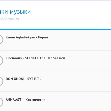
нки музыки
10688 треков
Karen Aghabekyan - Popuri
Florianrus - Starleta The Bar Session
DON XHONI - SYT E TU
ANNA ASTI - Космически