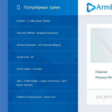
Популярные треки
ELMAN — С Неба (feat. TRIDA)
Sabi, MIA BOYKO - Базовый Минимум
Айгюн Кязимова - S.O.S Русская Версия
Эндшпиль - 10
Ethno Colors - Kismeth
Главная
Музыка Re
Sabi - Я Твой Стресс / Aygün Kazımova - S.O.S
(Cover Version)
ДЛЯ ДРУЗ
Vladimir Arzumanyan - Aranc Irar