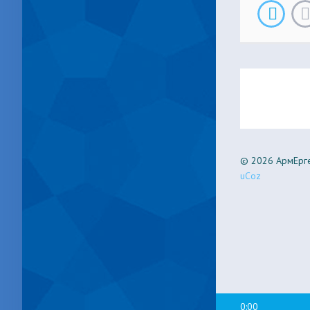
© 2026 АрмЕрге
uCoz
0:00