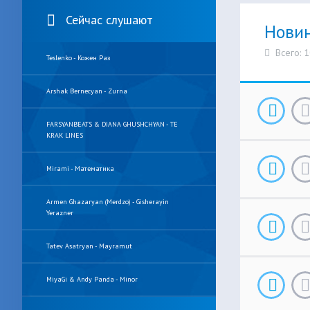
Сейчас слушают
Нови
Всего: 
Teslenko - Кожен Раз
Arshak Bernecyan - Zurna
FARSYANBEATS & DIANA GHUSHCHYAN - TE
KRAK LINES
Mirami - Математика
Armen Ghazaryan (Merdzo) - Gisherayin
Yerazner
Tatev Asatryan - Mayramut
MiyaGi & Andy Panda - Minor