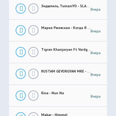
Эндшпиль, TumaniYO - SLANG
Вчера
Мария Ржевская - Когда Я Стану Кошкой (Future Garage Remix)
Вчера
Tigran Khanjaryan Ft Vardges - Pap Jan
Вчера
RUSTAM GEVORGYAN MRE - GAR XOROVATC
Вчера
Rina - Nun Na
Вчера
Makar - Himmel