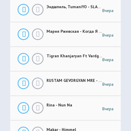
Эндшпиль, TumaniYO - SLANG
Вчера
Мария Ржевская - Когда Я Стану Кошкой (Future Garage Remix)
Вчера
Tigran Khanjaryan Ft Vardges - Pap Jan
Вчера
RUSTAM GEVORGYAN MRE - GAR XOROVATC
Вчера
Rina - Nun Na
Вчера
Makar - Himmel