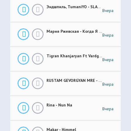
Эндшпиль, TumaniYO - SLANG
Вчера
Мария Ржевская - Когда Я Стану Кошкой (Future Garage Remix)
Вчера
Tigran Khanjaryan Ft Vardges - Pap Jan
Вчера
RUSTAM GEVORGYAN MRE - GAR XOROVATC
Вчера
Rina - Nun Na
Вчера
Makar - Himmel