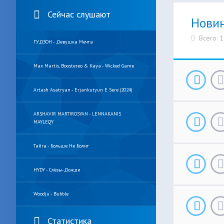
Сейчас слушают
Нови
Всего: 
ГУДЗОН - Девушка Мечта
Max Martis, Boostereo & Kaya - Wicked Game
Artash Asatryan - Erjankutyun E Sere (2024)
ARSHAVIR MARTIROSYAN - LENNAKANIS
MAYLEQY
Тайга - Больше Не Болит
HYDY - Слёзы-Дожди
Woodju - Bubble
Статистика