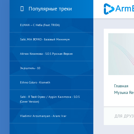
Популярные треки
ELMAN — С Неба (feat. TRIDA)
Sabi, MIA BOYKO - Базовый Минимум
Айгюн Кязимова - S.O.S Русская Версия
Эндшпиль - 10
Ethno Colors - Kismeth
Главная
Музыка Re
Sabi - Я Твой Стресс / Aygün Kazımova - S.O.S
(Cover Version)
ДЛЯ ДРУЗ
Vladimir Arzumanyan - Aranc Irar