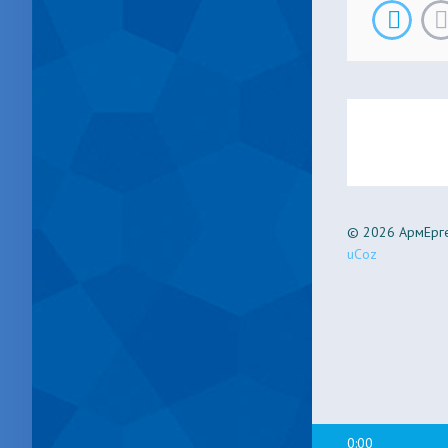
© 2026 АрмЕрге
uCoz
0:00