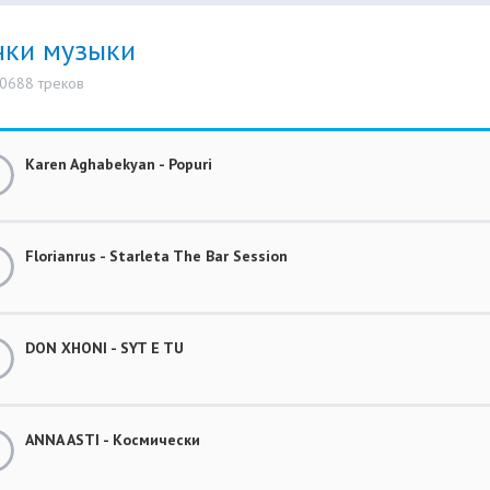
нки музыки
10688 треков
Karen Aghabekyan - Popuri
Florianrus - Starleta The Bar Session
DON XHONI - SYT E TU
ANNA ASTI - Космически