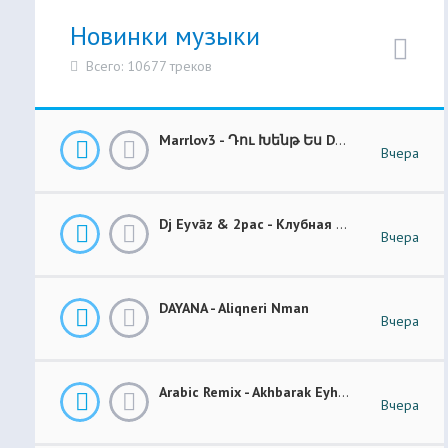
Новинки музыки
Всего: 10677 треков
Marrlov3 - Դու Խենթ Ես Du Khent Es COVER
Вчера
Dj Eyvāz & 2pac - Клубная Музыка “ Luxury Money “ Club Remix (BASS BOOSTED)
Вчера
DAYANA - Aliqneri Nman
Вчера
Arabic Remix - Akhbarak Eyh (Prod. Elsen Pro)
Вчера