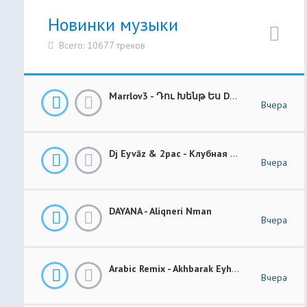
Новинки музыки
Всего: 10677 треков
Marrlov3 - Դու Խենթ Ես Du Khent Es COVER
Вчера
Dj Eyvāz & 2pac - Клубная Музыка “ Luxury Money “ Club Remix (BASS BOOSTED)
Вчера
DAYANA - Aliqneri Nman
Вчера
Arabic Remix - Akhbarak Eyh (Prod. Elsen Pro)
Вчера