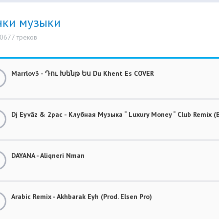
нки музыки
10677 треков
Marrlov3 - Դու Խենթ Ես Du Khent Es COVER
Dj Eyvāz & 2pac - Клубная Музыка “ Luxury Money “ Club Remix
DAYANA - Aliqneri Nman
Arabic Remix - Akhbarak Eyh (Prod. Elsen Pro)