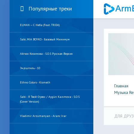
Популярные треки
ELMAN — С Неба (feat. TRIDA)
Sabi, MIA BOYKO - Базовый Минимум
Айгюн Кязимова - S.O.S Русская Версия
Эндшпиль - 10
Ethno Colors - Kismeth
Главная
Музыка Re
Sabi - Я Твой Стресс / Aygün Kazımova - S.O.S
(Cover Version)
ДЛЯ ДРУЗ
Vladimir Arzumanyan - Aranc Irar