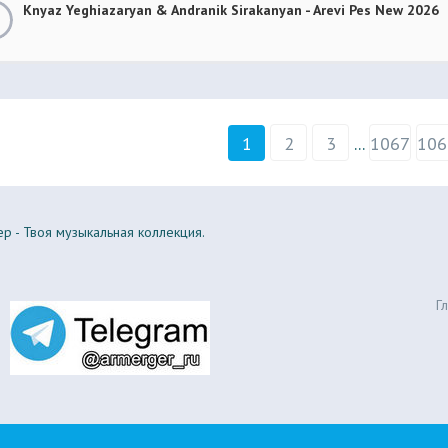
Knyaz Yeghiazaryan & Andranik Sirakanyan - Arevi Pes New 2026
1
2
3
...
1067
106
р - Твоя музыкальная коллекция.
Г