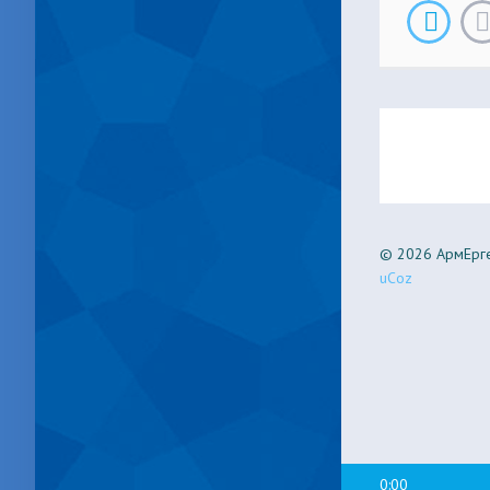
© 2026 АрмЕрге
uCoz
0:00