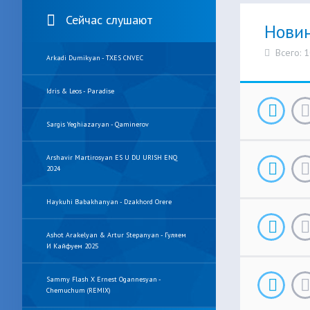
Сейчас слушают
Нови
Всего: 
Arkadi Dumikyan - TXES CNVEC
Idris & Leos - Paradise
Sargis Yeghiazaryan - Qaminerov
Arshavir Martirosyan ES U DU URISH ENQ
2024
Haykuhi Babakhanyan - Dzakhord Orere
Ashot Arakelyan & Artur Stepanyan - Гуляем
И Кайфуем 2025
Sammy Flash X Ernest Ogannesyan -
Chemuchum (REMIX)