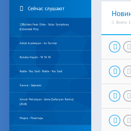
Сейчас слушают
Нови
Всего: 
22Bullets Feat. Ekko - Solar Symphony
(Extended Mix)
Ashot Arakelyan - Ax Tariner
Ronela Hajati - TA TA TA
Rodle - You Said - Rodle - You Said
Ханна - Зеркало
Anush Petrosyan - Gone (Safaryan Remix)
(2024)
Марса - Пластырь