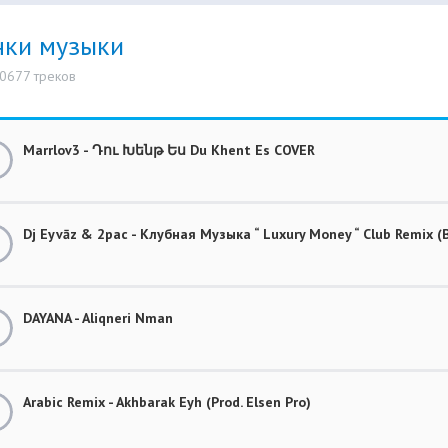
нки музыки
10677 треков
Marrlov3 - Դու Խենթ Ես Du Khent Es COVER
Dj Eyvāz & 2pac - Клубная Музыка “ Luxury Money “ Club Remix
DAYANA - Aliqneri Nman
Arabic Remix - Akhbarak Eyh (Prod. Elsen Pro)