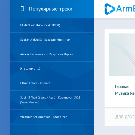
Популярные треки
ELMAN — С Неба (feat. TRIDA)
Sabi, MIA BOYKO - Базовый Минимум
Айгюн Кязимова - S.O.S Русская Версия
Эндшпиль - 10
Ethno Colors - Kismeth
Главная
Музыка Re
Sabi - Я Твой Стресс / Aygün Kazımova - S.O.S
(Cover Version)
ДЛЯ ДРУЗ
Vladimir Arzumanyan - Aranc Irar