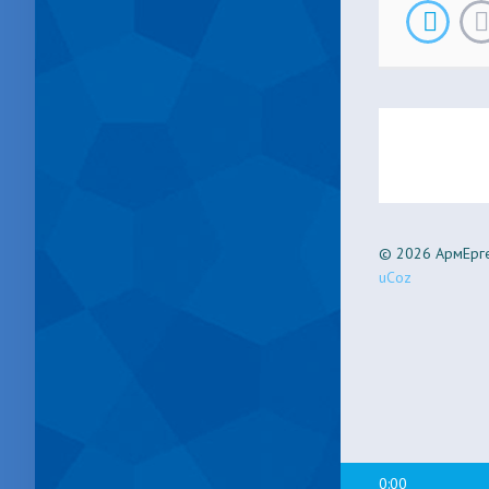
© 2026 АрмЕрге
uCoz
0:00