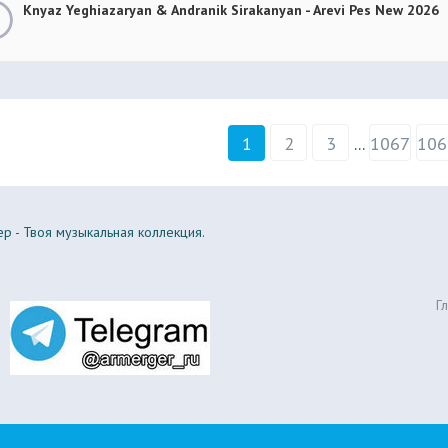
Knyaz Yeghiazaryan & Andranik Sirakanyan - Arevi Pes New 2026
1
2
3
...
1067
106
р - Твоя музыкальная коллекция.
Г