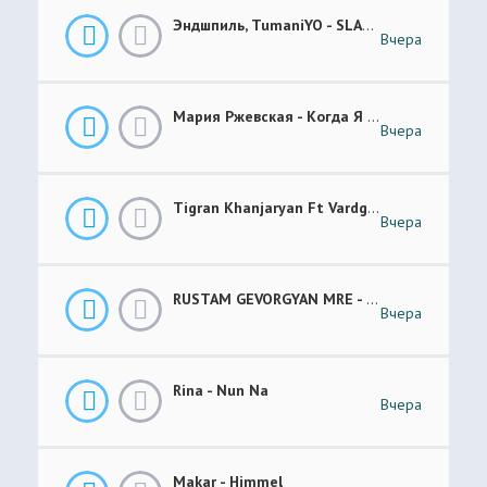
Эндшпиль, TumaniYO - SLANG
Вчера
Мария Ржевская - Когда Я Стану Кошкой (Future Garage Remix)
Вчера
Tigran Khanjaryan Ft Vardges - Pap Jan
Вчера
RUSTAM GEVORGYAN MRE - GAR XOROVATC
Вчера
Rina - Nun Na
Вчера
Makar - Himmel