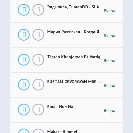
Эндшпиль, TumaniYO - SLANG
Вчера
Мария Ржевская - Когда Я Стану Кошкой (Future Garage Remix)
Вчера
Tigran Khanjaryan Ft Vardges - Pap Jan
Вчера
RUSTAM GEVORGYAN MRE - GAR XOROVATC
Вчера
Rina - Nun Na
Вчера
Makar - Himmel