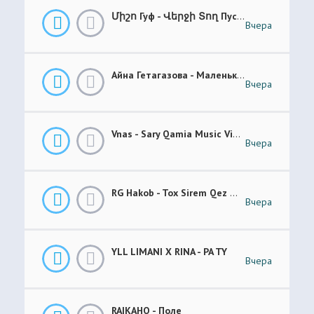
Միշո Гуф - Վերջի Տող Пусто _ Prod. NAYOGE
Вчера
Айна Гетагазова - Маленькая Ладонь
Вчера
Vnas - Sary Qamia Music Video Վնաս - Սառը Քամիա
Вчера
RG Hakob - Tox Sirem Qez Թող Սիրեմ Քեզ
Вчера
YLL LIMANI X RINA - PA TY
Вчера
RAIKAHO - Поле