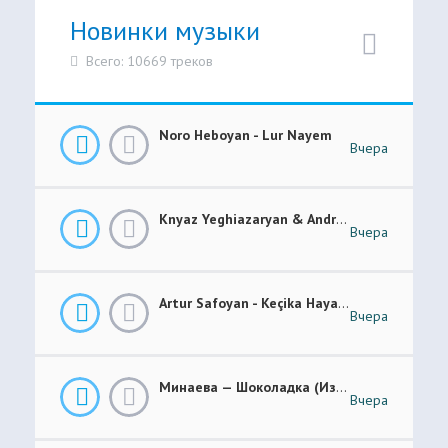
Новинки музыки
Всего: 10669 треков
Noro Heboyan - Lur Nayem
Вчера
Knyaz Yeghiazaryan & Andranik Sirakanyan - Arevi Pes New 2026
Вчера
Artur Safoyan - Keçika Hayastanê
Вчера
Минаева — Шоколадка (Из Шоу Соль.Легенда)
Вчера