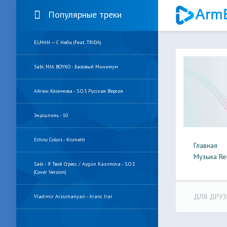
Популярные треки
ELMAN — С Неба (feat. TRIDA)
Sabi, MIA BOYKO - Базовый Минимум
Айгюн Кязимова - S.O.S Русская Версия
Эндшпиль - 10
Ethno Colors - Kismeth
Главная
Музыка Re
Sabi - Я Твой Стресс / Aygün Kazımova - S.O.S
(Cover Version)
ДЛЯ ДРУЗ
Vladimir Arzumanyan - Aranc Irar