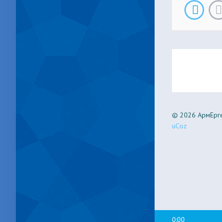
© 2026 АрмЕрге
uCoz
0:00