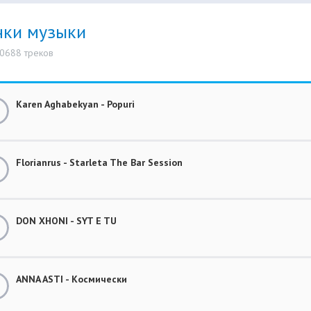
нки музыки
10688 треков
Karen Aghabekyan - Popuri
Florianrus - Starleta The Bar Session
DON XHONI - SYT E TU
ANNA ASTI - Космически