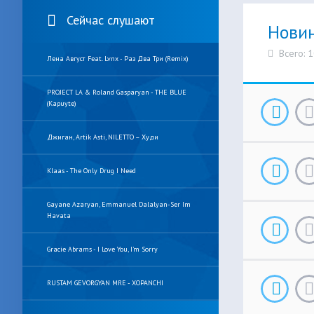
Сейчас слушают
Нови
Всего: 
Лена Август Feat. Lvnx - Раз Два Три (Remix)
PROJECT LA & Roland Gasparyan - THE BLUE
(Kapuyte)
Джиган, Artik Asti, NILETTO – Худи
Klaas - The Only Drug I Need
Gayane Azaryan, Emmanuel Dalalyan-Ser Im
Havata
Gracie Abrams - I Love You, I'm Sorry
RUSTAM GEVORGYAN MRE - XOPANCHI